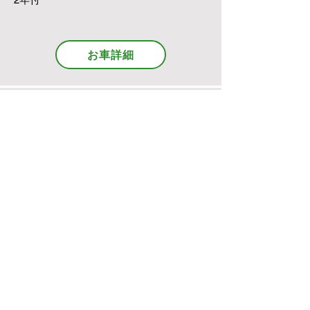
お車詳細
TOYOTA -ラクティス-
2012/12年車
令和9年12月