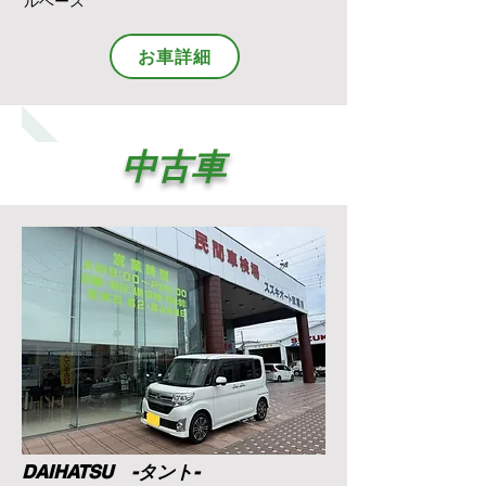
ルベース
お車詳細
中古車
DAIHATSU -タント-